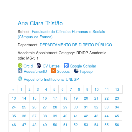
Ana Clara Tristão
School:
Faculdade de Ciências Humanas e Sociais
(Câmpus de Franca)
Department:
DEPARTAMENTO DE DIREITO PÚBLICO
Academic Appointment Category: RDIDP Academic
title: MS-3.1
Orcid
CV Lattes
Google Scholar
ResearcherID
Scopus
Fapesp
Repositório Institucional UNESP
«
1
2
3
4
5
6
7
8
9
10
11
12
13
14
15
16
17
18
19
20
21
22
23
24
25
26
27
28
29
30
31
32
33
34
35
36
37
38
39
40
41
42
43
44
45
46
47
48
49
50
51
52
53
54
55
56