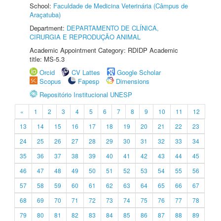
School:
Faculdade de Medicina Veterinária (Câmpus de
Araçatuba)
Department:
DEPARTAMENTO DE CLÍNICA,
CIRURGIA E REPRODUÇÃO ANIMAL
Academic Appointment Category: RDIDP Academic
title: MS-5.3
Orcid
CV Lattes
Google Scholar
Scopus
Fapesp
Dimensions
Repositório Institucional UNESP
«
1
2
3
4
5
6
7
8
9
10
11
12
13
14
15
16
17
18
19
20
21
22
23
24
25
26
27
28
29
30
31
32
33
34
35
36
37
38
39
40
41
42
43
44
45
46
47
48
49
50
51
52
53
54
55
56
57
58
59
60
61
62
63
64
65
66
67
68
69
70
71
72
73
74
75
76
77
78
79
80
81
82
83
84
85
86
87
88
89