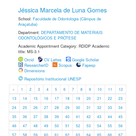
Jéssica Marcela de Luna Gomes
School:
Faculdade de Odontologia (Câmpus de
Araçatuba)
Department:
DEPARTAMENTO DE MATERIAIS
ODONTOLÓGICOS E PRÓTESE
Academic Appointment Category: RDIDP Academic
title: MS-3.1
Orcid
CV Lattes
Google Scholar
ResearcherID
Scopus
Fapesp
Dimensions
Repositório Institucional UNESP
«
1
2
3
4
5
6
7
8
9
10
11
12
13
14
15
16
17
18
19
20
21
22
23
24
25
26
27
28
29
30
31
32
33
34
35
36
37
38
39
40
41
42
43
44
45
46
47
48
49
50
51
52
53
54
55
56
57
58
59
60
61
62
63
64
65
66
67