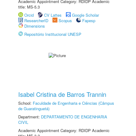
Academic Appointment Category: RDIDP Academic
title: MS-5.3
Orcid
CV Lattes
Google Scholar
ResearcherID
Scopus
Fapesp
Dimensions
Repositório Institucional UNESP
Isabel Cristina de Barros Trannin
School:
Faculdade de Engenharia e Ciências (Câmpus
de Guaratinguetá)
Department:
DEPARTAMENTO DE ENGENHARIA
CIVIL
Academic Appointment Category: RDIDP Academic
title: MS-3.2