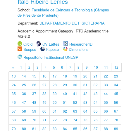
Ítalo Ribeiro Lemes
School:
Faculdade de Ciências e Tecnologia (Câmpus
de Presidente Prudente)
Department:
DEPARTAMENTO DE FISIOTERAPIA
Academic Appointment Category: RTC Academic title:
MS-3.2
Orcid
CV Lattes
ResearcherID
Scopus
Fapesp
Dimensions
Repositório Institucional UNESP
«
1
2
3
4
5
6
7
8
9
10
11
12
13
14
15
16
17
18
19
20
21
22
23
24
25
26
27
28
29
30
31
32
33
34
35
36
37
38
39
40
41
42
43
44
45
46
47
48
49
50
51
52
53
54
55
56
57
58
59
60
61
62
63
64
65
66
67
68
69
70
71
72
73
74
75
76
77
78
79
80
81
82
83
84
85
86
87
88
89