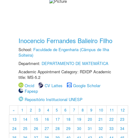
Inocencio Fernandes Balieiro Filho
School:
Faculdade de Engenharia (Câmpus de Ilha
Solteira)
Department:
DEPARTAMENTO DE MATEMÁTICA
Academic Appointment Category: RDIDP Academic
title: MS-5.2
Orcid
CV Lattes
Google Scholar
Fapesp
Repositório Institucional UNESP
«
1
2
3
4
5
6
7
8
9
10
11
12
13
14
15
16
17
18
19
20
21
22
23
24
25
26
27
28
29
30
31
32
33
34
35
36
37
38
39
40
41
42
43
44
45