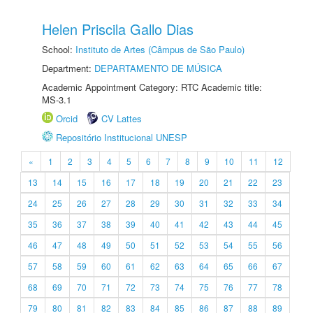
Helen Priscila Gallo Dias
School:
Instituto de Artes (Câmpus de São Paulo)
Department:
DEPARTAMENTO DE MÚSICA
Academic Appointment Category: RTC Academic title:
MS-3.1
Orcid
CV Lattes
Repositório Institucional UNESP
«
1
2
3
4
5
6
7
8
9
10
11
12
13
14
15
16
17
18
19
20
21
22
23
24
25
26
27
28
29
30
31
32
33
34
35
36
37
38
39
40
41
42
43
44
45
46
47
48
49
50
51
52
53
54
55
56
57
58
59
60
61
62
63
64
65
66
67
68
69
70
71
72
73
74
75
76
77
78
79
80
81
82
83
84
85
86
87
88
89