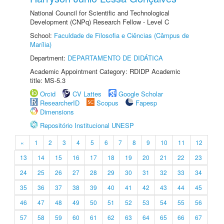
National Council for Scientific and Technological
Development (CNPq) Research Fellow - Level C
School:
Faculdade de Filosofia e Ciências (Câmpus de
Marília)
Department:
DEPARTAMENTO DE DIDÁTICA
Academic Appointment Category: RDIDP Academic
title: MS-5.3
Orcid
CV Lattes
Google Scholar
ResearcherID
Scopus
Fapesp
Dimensions
Repositório Institucional UNESP
«
1
2
3
4
5
6
7
8
9
10
11
12
13
14
15
16
17
18
19
20
21
22
23
24
25
26
27
28
29
30
31
32
33
34
35
36
37
38
39
40
41
42
43
44
45
46
47
48
49
50
51
52
53
54
55
56
57
58
59
60
61
62
63
64
65
66
67