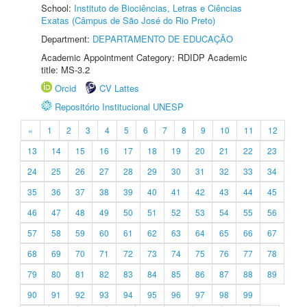
School:
Instituto de Biociências, Letras e Ciências
Exatas (Câmpus de São José do Rio Preto)
Department:
DEPARTAMENTO DE EDUCAÇÃO
Academic Appointment Category: RDIDP Academic
title: MS-3.2
Orcid
CV Lattes
Repositório Institucional UNESP
«
1
2
3
4
5
6
7
8
9
10
11
12
13
14
15
16
17
18
19
20
21
22
23
24
25
26
27
28
29
30
31
32
33
34
35
36
37
38
39
40
41
42
43
44
45
46
47
48
49
50
51
52
53
54
55
56
57
58
59
60
61
62
63
64
65
66
67
68
69
70
71
72
73
74
75
76
77
78
79
80
81
82
83
84
85
86
87
88
89
90
91
92
93
94
95
96
97
98
99