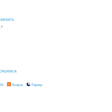
INFANTIL
.1
 ORGÂNICA
rID
Scopus
Fapesp