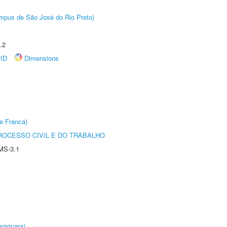
Câmpus de São José do Rio Preto)
.2
rID
Dimensions
e Franca)
ROCESSO CIVIL E DO TRABALHO
MS-3.1
raquara)