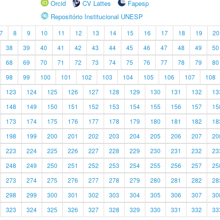
Orcid
CV Lattes
Fapesp
Repositório Institucional UNESP
7
8
9
10
11
12
13
14
15
16
17
18
19
20
38
39
40
41
42
43
44
45
46
47
48
49
50
68
69
70
71
72
73
74
75
76
77
78
79
80
98
99
100
101
102
103
104
105
106
107
108
123
124
125
126
127
128
129
130
131
132
13
148
149
150
151
152
153
154
155
156
157
15
173
174
175
176
177
178
179
180
181
182
18
198
199
200
201
202
203
204
205
206
207
20
223
224
225
226
227
228
229
230
231
232
23
248
249
250
251
252
253
254
255
256
257
25
273
274
275
276
277
278
279
280
281
282
28
298
299
300
301
302
303
304
305
306
307
30
323
324
325
326
327
328
329
330
331
332
33