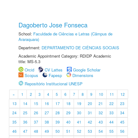
Dagoberto Jose Fonseca
School:
Faculdade de Ciências e Letras (Câmpus de
Araraquara)
Department:
DEPARTAMENTO DE CIÊNCIAS SOCIAIS
Academic Appointment Category: RDIDP Academic
title: MS-5.3
Orcid
CV Lattes
Google Scholar
Scopus
Fapesp
Dimensions
Repositório Institucional UNESP
«
1
2
3
4
5
6
7
8
9
10
11
12
13
14
15
16
17
18
19
20
21
22
23
24
25
26
27
28
29
30
31
32
33
34
35
36
37
38
39
40
41
42
43
44
45
46
47
48
49
50
51
52
53
54
55
56