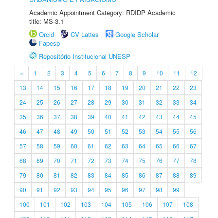
Academic Appointment Category: RDIDP Academic
title: MS-3.1
Orcid
CV Lattes
Google Scholar
Fapesp
Repositório Institucional UNESP
«
1
2
3
4
5
6
7
8
9
10
11
12
13
14
15
16
17
18
19
20
21
22
23
24
25
26
27
28
29
30
31
32
33
34
35
36
37
38
39
40
41
42
43
44
45
46
47
48
49
50
51
52
53
54
55
56
57
58
59
60
61
62
63
64
65
66
67
68
69
70
71
72
73
74
75
76
77
78
79
80
81
82
83
84
85
86
87
88
89
90
91
92
93
94
95
96
97
98
99
100
101
102
103
104
105
106
107
108