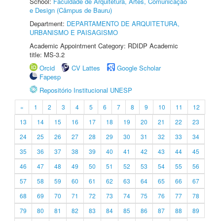
School:
Faculdade de Arquitetura, Artes, Comunicação
e Design (Câmpus de Bauru)
Department:
DEPARTAMENTO DE ARQUITETURA,
URBANISMO E PAISAGISMO
Academic Appointment Category: RDIDP Academic
title: MS-3.2
Orcid
CV Lattes
Google Scholar
Fapesp
Repositório Institucional UNESP
«
1
2
3
4
5
6
7
8
9
10
11
12
13
14
15
16
17
18
19
20
21
22
23
24
25
26
27
28
29
30
31
32
33
34
35
36
37
38
39
40
41
42
43
44
45
46
47
48
49
50
51
52
53
54
55
56
57
58
59
60
61
62
63
64
65
66
67
68
69
70
71
72
73
74
75
76
77
78
79
80
81
82
83
84
85
86
87
88
89