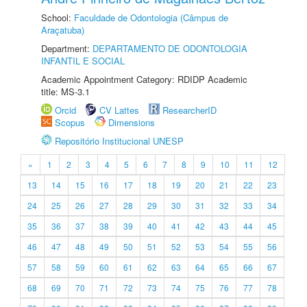
School:
Faculdade de Odontologia (Câmpus de
Araçatuba)
Department:
DEPARTAMENTO DE ODONTOLOGIA
INFANTIL E SOCIAL
Academic Appointment Category: RDIDP Academic
title: MS-3.1
Orcid
CV Lattes
ResearcherID
Scopus
Dimensions
Repositório Institucional UNESP
«
1
2
3
4
5
6
7
8
9
10
11
12
13
14
15
16
17
18
19
20
21
22
23
24
25
26
27
28
29
30
31
32
33
34
35
36
37
38
39
40
41
42
43
44
45
46
47
48
49
50
51
52
53
54
55
56
57
58
59
60
61
62
63
64
65
66
67
68
69
70
71
72
73
74
75
76
77
78