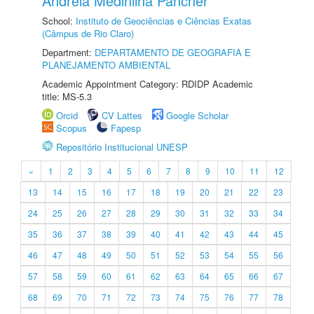
Andreia Medinilha Pancher
School:
Instituto de Geociências e Ciências Exatas
(Câmpus de Rio Claro)
Department:
DEPARTAMENTO DE GEOGRAFIA E
PLANEJAMENTO AMBIENTAL
Academic Appointment Category: RDIDP Academic
title: MS-5.3
Orcid
CV Lattes
Google Scholar
Scopus
Fapesp
Repositório Institucional UNESP
«
1
2
3
4
5
6
7
8
9
10
11
12
13
14
15
16
17
18
19
20
21
22
23
24
25
26
27
28
29
30
31
32
33
34
35
36
37
38
39
40
41
42
43
44
45
46
47
48
49
50
51
52
53
54
55
56
57
58
59
60
61
62
63
64
65
66
67
68
69
70
71
72
73
74
75
76
77
78