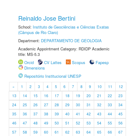
Reinaldo Jose Bertini
School:
Instituto de Geociências e Ciências Exatas
(Câmpus de Rio Claro)
Department:
DEPARTAMENTO DE GEOLOGIA
Academic Appointment Category: RDIDP Academic
title: MS-5.3
Orcid
CV Lattes
Scopus
Fapesp
Dimensions
Repositório Institucional UNESP
«
1
2
3
4
5
6
7
8
9
10
11
12
13
14
15
16
17
18
19
20
21
22
23
24
25
26
27
28
29
30
31
32
33
34
35
36
37
38
39
40
41
42
43
44
45
46
47
48
49
50
51
52
53
54
55
56
57
58
59
60
61
62
63
64
65
66
67