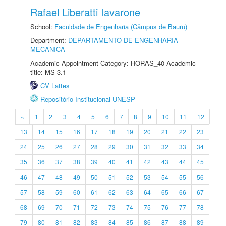
Rafael Liberatti Iavarone
School:
Faculdade de Engenharia (Câmpus de Bauru)
Department:
DEPARTAMENTO DE ENGENHARIA
MECÂNICA
Academic Appointment Category: HORAS_40 Academic
title: MS-3.1
CV Lattes
Repositório Institucional UNESP
«
1
2
3
4
5
6
7
8
9
10
11
12
13
14
15
16
17
18
19
20
21
22
23
24
25
26
27
28
29
30
31
32
33
34
35
36
37
38
39
40
41
42
43
44
45
46
47
48
49
50
51
52
53
54
55
56
57
58
59
60
61
62
63
64
65
66
67
68
69
70
71
72
73
74
75
76
77
78
79
80
81
82
83
84
85
86
87
88
89