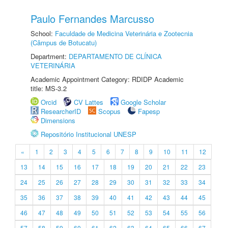
Paulo Fernandes Marcusso
School:
Faculdade de Medicina Veterinária e Zootecnia
(Câmpus de Botucatu)
Department:
DEPARTAMENTO DE CLÍNICA
VETERINÁRIA
Academic Appointment Category: RDIDP Academic
title: MS-3.2
Orcid
CV Lattes
Google Scholar
ResearcherID
Scopus
Fapesp
Dimensions
Repositório Institucional UNESP
«
1
2
3
4
5
6
7
8
9
10
11
12
13
14
15
16
17
18
19
20
21
22
23
24
25
26
27
28
29
30
31
32
33
34
35
36
37
38
39
40
41
42
43
44
45
46
47
48
49
50
51
52
53
54
55
56
57
58
59
60
61
62
63
64
65
66
67