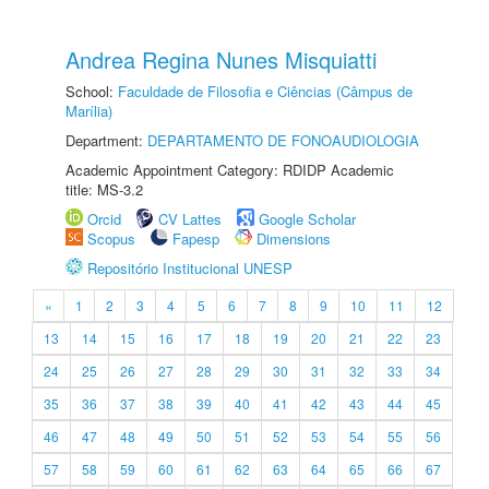
Andrea Regina Nunes Misquiatti
School:
Faculdade de Filosofia e Ciências (Câmpus de
Marília)
Department:
DEPARTAMENTO DE FONOAUDIOLOGIA
Academic Appointment Category: RDIDP Academic
title: MS-3.2
Orcid
CV Lattes
Google Scholar
Scopus
Fapesp
Dimensions
Repositório Institucional UNESP
«
1
2
3
4
5
6
7
8
9
10
11
12
13
14
15
16
17
18
19
20
21
22
23
24
25
26
27
28
29
30
31
32
33
34
35
36
37
38
39
40
41
42
43
44
45
46
47
48
49
50
51
52
53
54
55
56
57
58
59
60
61
62
63
64
65
66
67