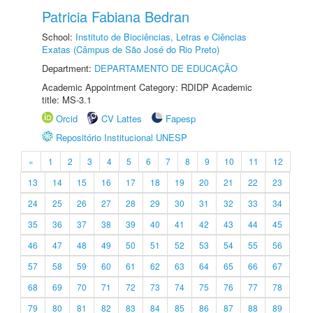
Patricia Fabiana Bedran
School:
Instituto de Biociências, Letras e Ciências
Exatas (Câmpus de São José do Rio Preto)
Department:
DEPARTAMENTO DE EDUCAÇÃO
Academic Appointment Category: RDIDP Academic
title: MS-3.1
Orcid
CV Lattes
Fapesp
Repositório Institucional UNESP
«
1
2
3
4
5
6
7
8
9
10
11
12
13
14
15
16
17
18
19
20
21
22
23
24
25
26
27
28
29
30
31
32
33
34
35
36
37
38
39
40
41
42
43
44
45
46
47
48
49
50
51
52
53
54
55
56
57
58
59
60
61
62
63
64
65
66
67
68
69
70
71
72
73
74
75
76
77
78
79
80
81
82
83
84
85
86
87
88
89