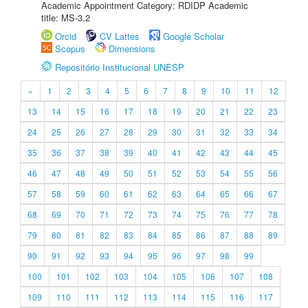
Academic Appointment Category: RDIDP Academic
title: MS-3.2
Orcid
CV Lattes
Google Scholar
Scopus
Dimensions
Repositório Institucional UNESP
«
1
2
3
4
5
6
7
8
9
10
11
12
13
14
15
16
17
18
19
20
21
22
23
24
25
26
27
28
29
30
31
32
33
34
35
36
37
38
39
40
41
42
43
44
45
46
47
48
49
50
51
52
53
54
55
56
57
58
59
60
61
62
63
64
65
66
67
68
69
70
71
72
73
74
75
76
77
78
79
80
81
82
83
84
85
86
87
88
89
90
91
92
93
94
95
96
97
98
99
100
101
102
103
104
105
106
107
108
109
110
111
112
113
114
115
116
117