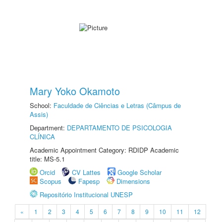
Mary Yoko Okamoto
School:
Faculdade de Ciências e Letras (Câmpus de
Assis)
Department:
DEPARTAMENTO DE PSICOLOGIA
CLÍNICA
Academic Appointment Category: RDIDP Academic
title: MS-5.1
Orcid
CV Lattes
Google Scholar
Scopus
Fapesp
Dimensions
Repositório Institucional UNESP
«
1
2
3
4
5
6
7
8
9
10
11
12