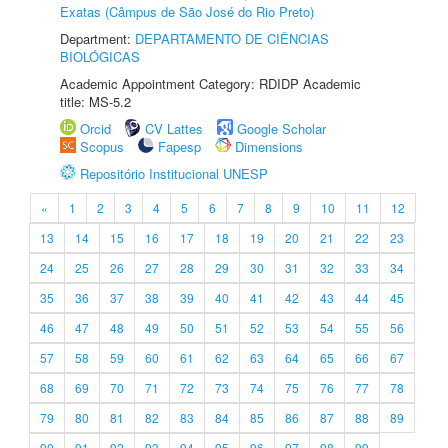
Exatas (Câmpus de São José do Rio Preto)
Department:
DEPARTAMENTO DE CIÊNCIAS
BIOLÓGICAS
Academic Appointment Category: RDIDP Academic
title: MS-5.2
Orcid
CV Lattes
Google Scholar
Scopus
Fapesp
Dimensions
Repositório Institucional UNESP
«
1
2
3
4
5
6
7
8
9
10
11
12
13
14
15
16
17
18
19
20
21
22
23
24
25
26
27
28
29
30
31
32
33
34
35
36
37
38
39
40
41
42
43
44
45
46
47
48
49
50
51
52
53
54
55
56
57
58
59
60
61
62
63
64
65
66
67
68
69
70
71
72
73
74
75
76
77
78
79
80
81
82
83
84
85
86
87
88
89
90
91
92
93
94
95
96
97
98
99