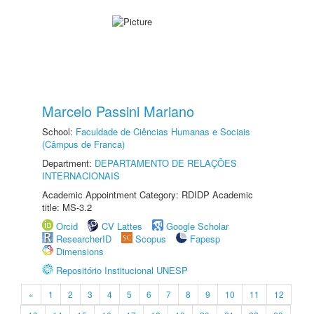
Marcelo Passini Mariano
School:
Faculdade de Ciências Humanas e Sociais
(Câmpus de Franca)
Department:
DEPARTAMENTO DE RELAÇÕES
INTERNACIONAIS
Academic Appointment Category: RDIDP Academic
title: MS-3.2
Orcid
CV Lattes
Google Scholar
ResearcherID
Scopus
Fapesp
Dimensions
Repositório Institucional UNESP
«
1
2
3
4
5
6
7
8
9
10
11
12