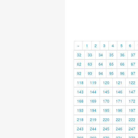
«
1
2
3
4
5
6
32
33
34
35
36
37
62
63
64
65
66
67
92
93
94
95
96
97
118
119
120
121
122
143
144
145
146
147
168
169
170
171
172
193
194
195
196
197
218
219
220
221
222
243
244
245
246
247
268
269
270
271
272