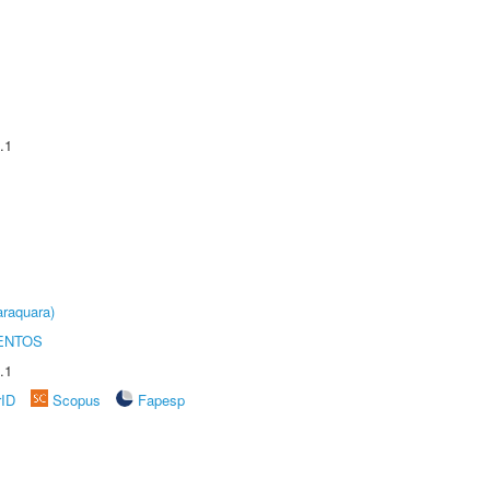
.1
raquara)
ENTOS
.1
rID
Scopus
Fapesp