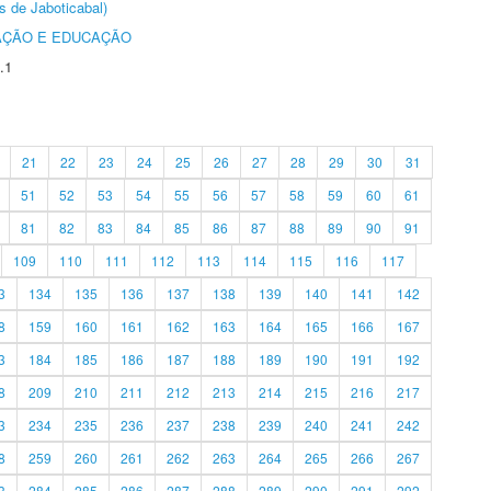
s de Jaboticabal)
AÇÃO E EDUCAÇÃO
.1
21
22
23
24
25
26
27
28
29
30
31
51
52
53
54
55
56
57
58
59
60
61
81
82
83
84
85
86
87
88
89
90
91
109
110
111
112
113
114
115
116
117
3
134
135
136
137
138
139
140
141
142
8
159
160
161
162
163
164
165
166
167
3
184
185
186
187
188
189
190
191
192
8
209
210
211
212
213
214
215
216
217
3
234
235
236
237
238
239
240
241
242
8
259
260
261
262
263
264
265
266
267
3
284
285
286
287
288
289
290
291
292