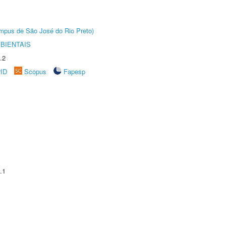
Câmpus de São José do Rio Preto)
BIENTAIS
.2
rID
Scopus
Fapesp
.1