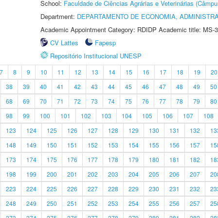
School:
Faculdade de Ciências Agrárias e Veterinárias (Câmpu
Department:
DEPARTAMENTO DE ECONOMIA, ADMINISTR
Academic Appointment Category: RDIDP Academic title: MS-3
CV Lattes
Fapesp
Repositório Institucional UNESP
7
8
9
10
11
12
13
14
15
16
17
18
19
20
38
39
40
41
42
43
44
45
46
47
48
49
50
68
69
70
71
72
73
74
75
76
77
78
79
80
98
99
100
101
102
103
104
105
106
107
108
123
124
125
126
127
128
129
130
131
132
13
148
149
150
151
152
153
154
155
156
157
15
173
174
175
176
177
178
179
180
181
182
18
198
199
200
201
202
203
204
205
206
207
20
223
224
225
226
227
228
229
230
231
232
23
248
249
250
251
252
253
254
255
256
257
25
273
274
275
276
277
278
279
280
281
282
28