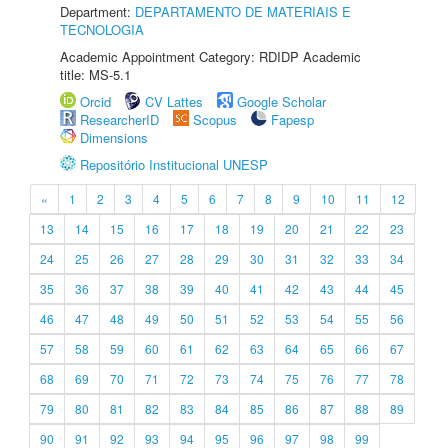
Department:
DEPARTAMENTO DE MATERIAIS E
TECNOLOGIA
Academic Appointment Category: RDIDP Academic
title: MS-5.1
Orcid
CV Lattes
Google Scholar
ResearcherID
Scopus
Fapesp
Dimensions
Repositório Institucional UNESP
«
1
2
3
4
5
6
7
8
9
10
11
12
13
14
15
16
17
18
19
20
21
22
23
24
25
26
27
28
29
30
31
32
33
34
35
36
37
38
39
40
41
42
43
44
45
46
47
48
49
50
51
52
53
54
55
56
57
58
59
60
61
62
63
64
65
66
67
68
69
70
71
72
73
74
75
76
77
78
79
80
81
82
83
84
85
86
87
88
89
90
91
92
93
94
95
96
97
98
99