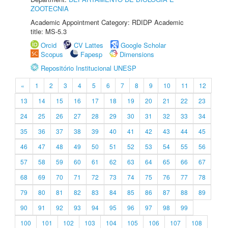
ZOOTECNIA
Academic Appointment Category: RDIDP Academic
title: MS-5.3
Orcid
CV Lattes
Google Scholar
Scopus
Fapesp
Dimensions
Repositório Institucional UNESP
«
1
2
3
4
5
6
7
8
9
10
11
12
13
14
15
16
17
18
19
20
21
22
23
24
25
26
27
28
29
30
31
32
33
34
35
36
37
38
39
40
41
42
43
44
45
46
47
48
49
50
51
52
53
54
55
56
57
58
59
60
61
62
63
64
65
66
67
68
69
70
71
72
73
74
75
76
77
78
79
80
81
82
83
84
85
86
87
88
89
90
91
92
93
94
95
96
97
98
99
100
101
102
103
104
105
106
107
108