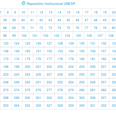
Repositório Institucional UNESP
7
8
9
10
11
12
13
14
15
16
17
18
19
20
38
39
40
41
42
43
44
45
46
47
48
49
50
68
69
70
71
72
73
74
75
76
77
78
79
80
98
99
100
101
102
103
104
105
106
107
108
123
124
125
126
127
128
129
130
131
132
13
148
149
150
151
152
153
154
155
156
157
15
173
174
175
176
177
178
179
180
181
182
18
198
199
200
201
202
203
204
205
206
207
20
223
224
225
226
227
228
229
230
231
232
23
248
249
250
251
252
253
254
255
256
257
25
273
274
275
276
277
278
279
280
281
282
28
298
299
300
301
302
303
304
305
306
307
30
323
324
325
326
327
328
329
330
331
332
33