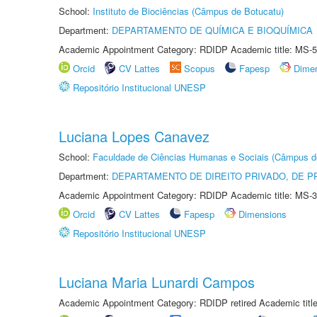
School:
Instituto de Biociências (Câmpus de Botucatu)
Department:
DEPARTAMENTO DE QUÍMICA E BIOQUÍMICA
Academic Appointment Category: RDIDP Academic title: MS-5
Orcid
CV Lattes
Scopus
Fapesp
Dime
Repositório Institucional UNESP
Luciana Lopes Canavez
School:
Faculdade de Ciências Humanas e Sociais (Câmpus d
Department:
DEPARTAMENTO DE DIREITO PRIVADO, DE P
Academic Appointment Category: RDIDP Academic title: MS-3
Orcid
CV Lattes
Fapesp
Dimensions
Repositório Institucional UNESP
Luciana Maria Lunardi Campos
Academic Appointment Category: RDIDP retired Academic titl