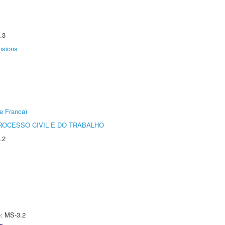
.3
nsions
e Franca)
ROCESSO CIVIL E DO TRABALHO
.2
e: MS-3.2