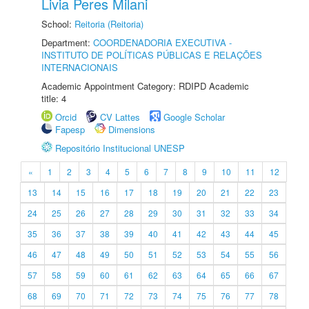
Livia Peres Milani
School:
Reitoria (Reitoria)
Department:
COORDENADORIA EXECUTIVA -
INSTITUTO DE POLÍTICAS PÚBLICAS E RELAÇÕES
INTERNACIONAIS
Academic Appointment Category: RDIPD Academic
title: 4
Orcid
CV Lattes
Google Scholar
Fapesp
Dimensions
Repositório Institucional UNESP
«
1
2
3
4
5
6
7
8
9
10
11
12
13
14
15
16
17
18
19
20
21
22
23
24
25
26
27
28
29
30
31
32
33
34
35
36
37
38
39
40
41
42
43
44
45
46
47
48
49
50
51
52
53
54
55
56
57
58
59
60
61
62
63
64
65
66
67
68
69
70
71
72
73
74
75
76
77
78