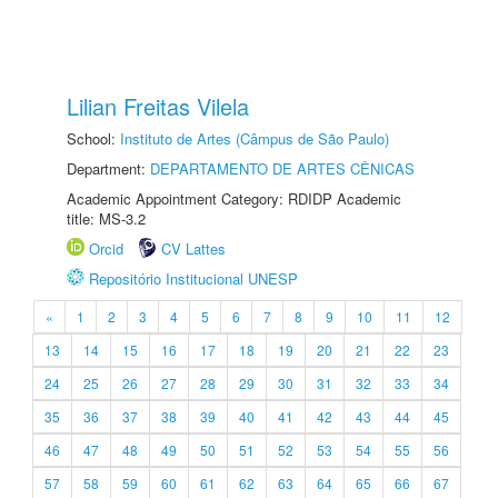
Lilian Freitas Vilela
School:
Instituto de Artes (Câmpus de São Paulo)
Department:
DEPARTAMENTO DE ARTES CÊNICAS
Academic Appointment Category: RDIDP Academic
title: MS-3.2
Orcid
CV Lattes
Repositório Institucional UNESP
«
1
2
3
4
5
6
7
8
9
10
11
12
13
14
15
16
17
18
19
20
21
22
23
24
25
26
27
28
29
30
31
32
33
34
35
36
37
38
39
40
41
42
43
44
45
46
47
48
49
50
51
52
53
54
55
56
57
58
59
60
61
62
63
64
65
66
67