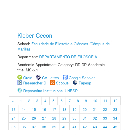
Kleber Cecon
School:
Faculdade de Filosofia e Ciências (Câmpus de
Marília)
Department:
DEPARTAMENTO DE FILOSOFIA
Academic Appointment Category: RDIDP Academic
title: MS-5.1
Orcid
CV Lattes
Google Scholar
ResearcherID
Scopus
Fapesp
Repositório Institucional UNESP
«
1
2
3
4
5
6
7
8
9
10
11
12
13
14
15
16
17
18
19
20
21
22
23
24
25
26
27
28
29
30
31
32
33
34
35
36
37
38
39
40
41
42
43
44
45