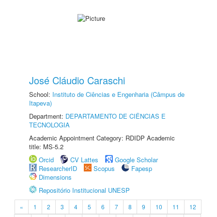
José Cláudio Caraschi
School:
Instituto de Ciências e Engenharia (Câmpus de
Itapeva)
Department:
DEPARTAMENTO DE CIÊNCIAS E
TECNOLOGIA
Academic Appointment Category: RDIDP Academic
title: MS-5.2
Orcid
CV Lattes
Google Scholar
ResearcherID
Scopus
Fapesp
Dimensions
Repositório Institucional UNESP
«
1
2
3
4
5
6
7
8
9
10
11
12