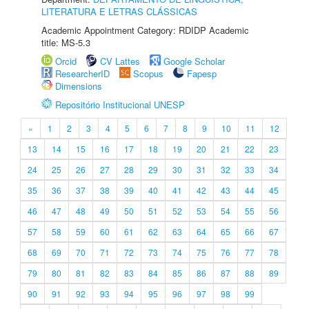
LITERATURA E LETRAS CLÁSSICAS
Academic Appointment Category: RDIDP Academic
title: MS-5.3
Orcid
CV Lattes
Google Scholar
ResearcherID
Scopus
Fapesp
Dimensions
Repositório Institucional UNESP
«
1
2
3
4
5
6
7
8
9
10
11
12
13
14
15
16
17
18
19
20
21
22
23
24
25
26
27
28
29
30
31
32
33
34
35
36
37
38
39
40
41
42
43
44
45
46
47
48
49
50
51
52
53
54
55
56
57
58
59
60
61
62
63
64
65
66
67
68
69
70
71
72
73
74
75
76
77
78
79
80
81
82
83
84
85
86
87
88
89
90
91
92
93
94
95
96
97
98
99