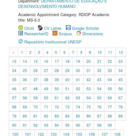
Department:
DEPARTAMENTO DE EDUCAÇÃO E
DESENVOLVIMENTO HUMANO
Academic Appointment Category: RDIDP Academic
title: MS-5.3
Orcid
CV Lattes
Google Scholar
ResearcherID
Scopus
Dimensions
Repositório Institucional UNESP
«
1
2
3
4
5
6
7
8
9
10
11
12
13
14
15
16
17
18
19
20
21
22
23
24
25
26
27
28
29
30
31
32
33
34
35
36
37
38
39
40
41
42
43
44
45
46
47
48
49
50
51
52
53
54
55
56
57
58
59
60
61
62
63
64
65
66
67
68
69
70
71
72
73
74
75
76
77
78
79
80
81
82
83
84
85
86
87
88
89
90
91
92
93
94
95
96
97
98
99
100
101
102
103
104
105
106
107
108