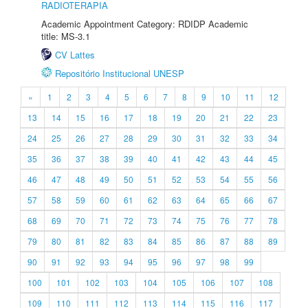
RADIOTERAPIA
Academic Appointment Category: RDIDP Academic
title: MS-3.1
CV Lattes
Repositório Institucional UNESP
«
1
2
3
4
5
6
7
8
9
10
11
12
13
14
15
16
17
18
19
20
21
22
23
24
25
26
27
28
29
30
31
32
33
34
35
36
37
38
39
40
41
42
43
44
45
46
47
48
49
50
51
52
53
54
55
56
57
58
59
60
61
62
63
64
65
66
67
68
69
70
71
72
73
74
75
76
77
78
79
80
81
82
83
84
85
86
87
88
89
90
91
92
93
94
95
96
97
98
99
100
101
102
103
104
105
106
107
108
109
110
111
112
113
114
115
116
117