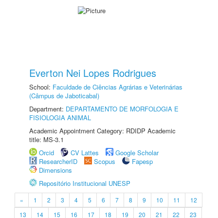
Everton Nei Lopes Rodrigues
School:
Faculdade de Ciências Agrárias e Veterinárias
(Câmpus de Jaboticabal)
Department:
DEPARTAMENTO DE MORFOLOGIA E
FISIOLOGIA ANIMAL
Academic Appointment Category: RDIDP Academic
title: MS-3.1
Orcid
CV Lattes
Google Scholar
ResearcherID
Scopus
Fapesp
Dimensions
Repositório Institucional UNESP
«
1
2
3
4
5
6
7
8
9
10
11
12
13
14
15
16
17
18
19
20
21
22
23