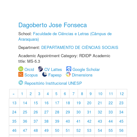
Dagoberto Jose Fonseca
School:
Faculdade de Ciências e Letras (Câmpus de
Araraquara)
Department:
DEPARTAMENTO DE CIÊNCIAS SOCIAIS
Academic Appointment Category: RDIDP Academic
title: MS-5.3
Orcid
CV Lattes
Google Scholar
Scopus
Fapesp
Dimensions
Repositório Institucional UNESP
«
1
2
3
4
5
6
7
8
9
10
11
12
13
14
15
16
17
18
19
20
21
22
23
24
25
26
27
28
29
30
31
32
33
34
35
36
37
38
39
40
41
42
43
44
45
46
47
48
49
50
51
52
53
54
55
56