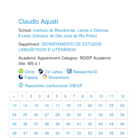
Claudio Aquati
School:
Instituto de Biociências, Letras e Ciências
Exatas (Câmpus de São José do Rio Preto)
Department:
DEPARTAMENTO DE ESTUDOS
LINGUÍSTICOS E LITERÁRIOS
Academic Appointment Category: RDIDP Academic
title: MS-3.1
Orcid
CV Lattes
ResearcherID
Fapesp
Dimensions
Repositório Institucional UNESP
«
1
2
3
4
5
6
7
8
9
10
11
12
13
14
15
16
17
18
19
20
21
22
23
24
25
26
27
28
29
30
31
32
33
34
35
36
37
38
39
40
41
42
43
44
45
46
47
48
49
50
51
52
53
54
55
56