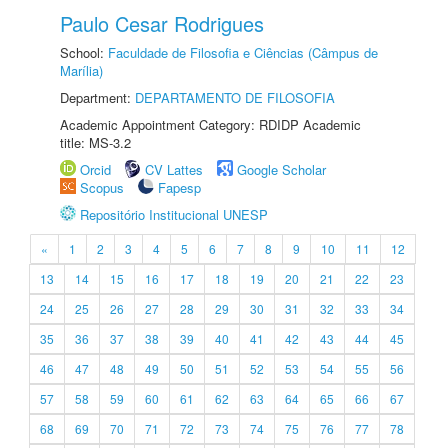
Paulo Cesar Rodrigues
School:
Faculdade de Filosofia e Ciências (Câmpus de
Marília)
Department:
DEPARTAMENTO DE FILOSOFIA
Academic Appointment Category: RDIDP Academic
title: MS-3.2
Orcid
CV Lattes
Google Scholar
Scopus
Fapesp
Repositório Institucional UNESP
«
1
2
3
4
5
6
7
8
9
10
11
12
13
14
15
16
17
18
19
20
21
22
23
24
25
26
27
28
29
30
31
32
33
34
35
36
37
38
39
40
41
42
43
44
45
46
47
48
49
50
51
52
53
54
55
56
57
58
59
60
61
62
63
64
65
66
67
68
69
70
71
72
73
74
75
76
77
78