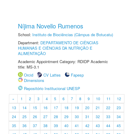
Níjima Novello Rumenos
School:
Instituto de Biociências (Câmpus de Botucatu)
Department:
DEPARTAMENTO DE CIÊNCIAS
HUMANAS E CIÊNCIAS DA NUTRIÇÃO E
ALIMENTAÇÃO
Academic Appointment Category: RDIDP Academic
title: MS-3.1
Orcid
CV Lattes
Fapesp
Dimensions
Repositório Institucional UNESP
«
1
2
3
4
5
6
7
8
9
10
11
12
13
14
15
16
17
18
19
20
21
22
23
24
25
26
27
28
29
30
31
32
33
34
35
36
37
38
39
40
41
42
43
44
45