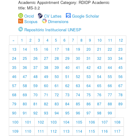
Academic Appointment Category: RDIDP Academic
title: MS-3.2
Orcid
CV Lattes
Google Scholar
Scopus
Dimensions
Repositório Institucional UNESP
«
1
2
3
4
5
6
7
8
9
10
11
12
13
14
15
16
17
18
19
20
21
22
23
24
25
26
27
28
29
30
31
32
33
34
35
36
37
38
39
40
41
42
43
44
45
46
47
48
49
50
51
52
53
54
55
56
57
58
59
60
61
62
63
64
65
66
67
68
69
70
71
72
73
74
75
76
77
78
79
80
81
82
83
84
85
86
87
88
89
90
91
92
93
94
95
96
97
98
99
100
101
102
103
104
105
106
107
108
109
110
111
112
113
114
115
116
117