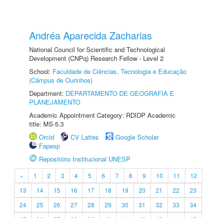
Andréa Aparecida Zacharias
National Council for Scientific and Technological
Development (CNPq) Research Fellow - Level 2
School:
Faculdade de Ciências, Tecnologia e Educação
(Câmpus de Ourinhos)
Department:
DEPARTAMENTO DE GEOGRAFIA E
PLANEJAMENTO
Academic Appointment Category: RDIDP Academic
title: MS-5.3
Orcid
CV Lattes
Google Scholar
Fapesp
Repositório Institucional UNESP
«
1
2
3
4
5
6
7
8
9
10
11
12
13
14
15
16
17
18
19
20
21
22
23
24
25
26
27
28
29
30
31
32
33
34