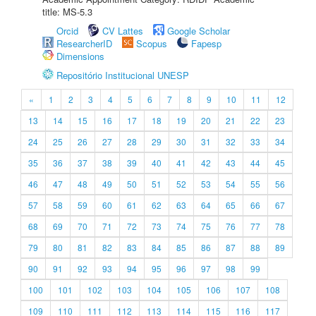
title: MS-5.3
Orcid
CV Lattes
Google Scholar
ResearcherID
Scopus
Fapesp
Dimensions
Repositório Institucional UNESP
«
1
2
3
4
5
6
7
8
9
10
11
12
13
14
15
16
17
18
19
20
21
22
23
24
25
26
27
28
29
30
31
32
33
34
35
36
37
38
39
40
41
42
43
44
45
46
47
48
49
50
51
52
53
54
55
56
57
58
59
60
61
62
63
64
65
66
67
68
69
70
71
72
73
74
75
76
77
78
79
80
81
82
83
84
85
86
87
88
89
90
91
92
93
94
95
96
97
98
99
100
101
102
103
104
105
106
107
108
109
110
111
112
113
114
115
116
117