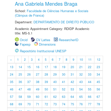
Ana Gabriela Mendes Braga
School:
Faculdade de Ciências Humanas e Sociais
(Câmpus de Franca)
Department:
DEPARTAMENTO DE DIREITO PÚBLICO
Academic Appointment Category: RDIDP Academic
title: MS-5.1
Orcid
CV Lattes
ResearcherID
Fapesp
Dimensions
Repositório Institucional UNESP
«
1
2
3
4
5
6
7
8
9
10
11
12
13
14
15
16
17
18
19
20
21
22
23
24
25
26
27
28
29
30
31
32
33
34
35
36
37
38
39
40
41
42
43
44
45
46
47
48
49
50
51
52
53
54
55
56
57
58
59
60
61
62
63
64
65
66
67
68
69
70
71
72
73
74
75
76
77
78