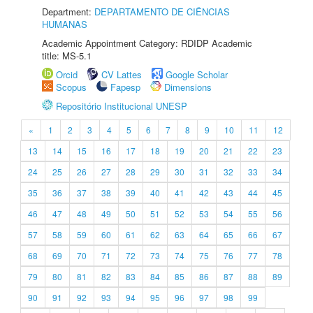
Department:
DEPARTAMENTO DE CIÊNCIAS
HUMANAS
Academic Appointment Category: RDIDP Academic
title: MS-5.1
Orcid
CV Lattes
Google Scholar
Scopus
Fapesp
Dimensions
Repositório Institucional UNESP
«
1
2
3
4
5
6
7
8
9
10
11
12
13
14
15
16
17
18
19
20
21
22
23
24
25
26
27
28
29
30
31
32
33
34
35
36
37
38
39
40
41
42
43
44
45
46
47
48
49
50
51
52
53
54
55
56
57
58
59
60
61
62
63
64
65
66
67
68
69
70
71
72
73
74
75
76
77
78
79
80
81
82
83
84
85
86
87
88
89
90
91
92
93
94
95
96
97
98
99