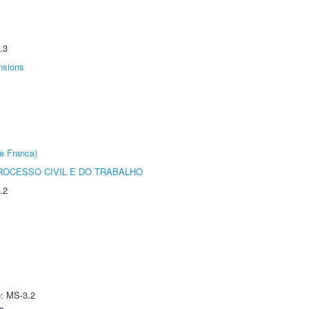
.3
nsions
e Franca)
ROCESSO CIVIL E DO TRABALHO
.2
e: MS-3.2