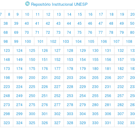
Repositório Institucional UNESP
7
8
9
10
11
12
13
14
15
16
17
18
19
20
38
39
40
41
42
43
44
45
46
47
48
49
50
68
69
70
71
72
73
74
75
76
77
78
79
80
98
99
100
101
102
103
104
105
106
107
108
123
124
125
126
127
128
129
130
131
132
13
148
149
150
151
152
153
154
155
156
157
15
173
174
175
176
177
178
179
180
181
182
18
198
199
200
201
202
203
204
205
206
207
20
223
224
225
226
227
228
229
230
231
232
23
248
249
250
251
252
253
254
255
256
257
25
273
274
275
276
277
278
279
280
281
282
28
298
299
300
301
302
303
304
305
306
307
30
323
324
325
326
327
328
329
330
331
332
33