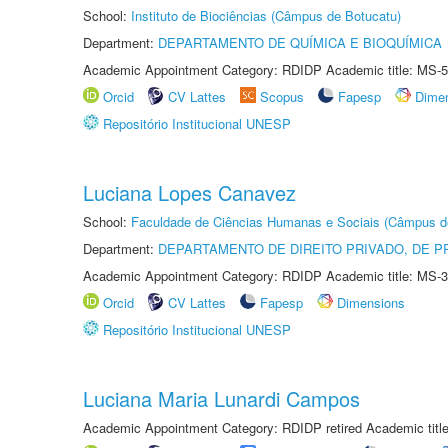
School:
Instituto de Biociências (Câmpus de Botucatu)
Department:
DEPARTAMENTO DE QUÍMICA E BIOQUÍMICA
Academic Appointment Category: RDIDP Academic title: MS-5
Orcid
CV Lattes
Scopus
Fapesp
Dime
Repositório Institucional UNESP
Luciana Lopes Canavez
School:
Faculdade de Ciências Humanas e Sociais (Câmpus d
Department:
DEPARTAMENTO DE DIREITO PRIVADO, DE P
Academic Appointment Category: RDIDP Academic title: MS-3
Orcid
CV Lattes
Fapesp
Dimensions
Repositório Institucional UNESP
Luciana Maria Lunardi Campos
Academic Appointment Category: RDIDP retired Academic titl