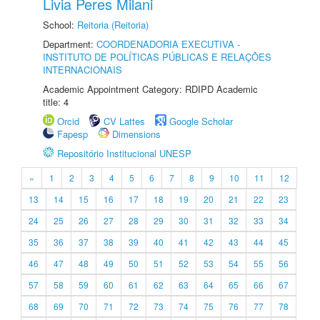
Livia Peres Milani
School:
Reitoria (Reitoria)
Department:
COORDENADORIA EXECUTIVA -
INSTITUTO DE POLÍTICAS PÚBLICAS E RELAÇÕES
INTERNACIONAIS
Academic Appointment Category: RDIPD Academic
title: 4
Orcid
CV Lattes
Google Scholar
Fapesp
Dimensions
Repositório Institucional UNESP
«
1
2
3
4
5
6
7
8
9
10
11
12
13
14
15
16
17
18
19
20
21
22
23
24
25
26
27
28
29
30
31
32
33
34
35
36
37
38
39
40
41
42
43
44
45
46
47
48
49
50
51
52
53
54
55
56
57
58
59
60
61
62
63
64
65
66
67
68
69
70
71
72
73
74
75
76
77
78