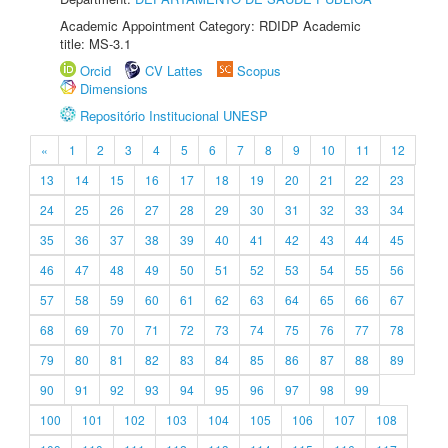
Academic Appointment Category: RDIDP Academic
title: MS-3.1
Orcid
CV Lattes
Scopus
Dimensions
Repositório Institucional UNESP
«
1
2
3
4
5
6
7
8
9
10
11
12
13
14
15
16
17
18
19
20
21
22
23
24
25
26
27
28
29
30
31
32
33
34
35
36
37
38
39
40
41
42
43
44
45
46
47
48
49
50
51
52
53
54
55
56
57
58
59
60
61
62
63
64
65
66
67
68
69
70
71
72
73
74
75
76
77
78
79
80
81
82
83
84
85
86
87
88
89
90
91
92
93
94
95
96
97
98
99
100
101
102
103
104
105
106
107
108