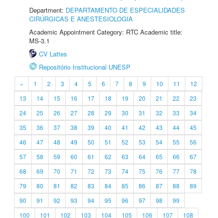
Department:
DEPARTAMENTO DE ESPECIALIDADES
CIRÚRGICAS E ANESTESIOLOGIA
Academic Appointment Category: RTC Academic title:
MS-3.1
CV Lattes
Repositório Institucional UNESP
«
1
2
3
4
5
6
7
8
9
10
11
12
13
14
15
16
17
18
19
20
21
22
23
24
25
26
27
28
29
30
31
32
33
34
35
36
37
38
39
40
41
42
43
44
45
46
47
48
49
50
51
52
53
54
55
56
57
58
59
60
61
62
63
64
65
66
67
68
69
70
71
72
73
74
75
76
77
78
79
80
81
82
83
84
85
86
87
88
89
90
91
92
93
94
95
96
97
98
99
100
101
102
103
104
105
106
107
108