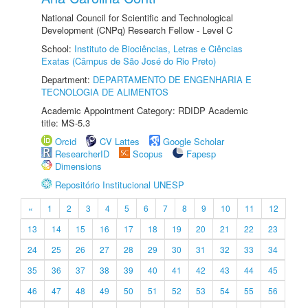
National Council for Scientific and Technological
Development (CNPq) Research Fellow - Level C
School:
Instituto de Biociências, Letras e Ciências
Exatas (Câmpus de São José do Rio Preto)
Department:
DEPARTAMENTO DE ENGENHARIA E
TECNOLOGIA DE ALIMENTOS
Academic Appointment Category: RDIDP Academic
title: MS-5.3
Orcid
CV Lattes
Google Scholar
ResearcherID
Scopus
Fapesp
Dimensions
Repositório Institucional UNESP
«
1
2
3
4
5
6
7
8
9
10
11
12
13
14
15
16
17
18
19
20
21
22
23
24
25
26
27
28
29
30
31
32
33
34
35
36
37
38
39
40
41
42
43
44
45
46
47
48
49
50
51
52
53
54
55
56