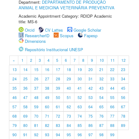
Department:
DEPARTAMENTO DE PRODUÇÃO
ANIMAL E MEDICINA VETERINÁRIA PREVENTIVA
Academic Appointment Category: RDIDP Academic
title: MS-6
Orcid
CV Lattes
Google Scholar
ResearcherID
Scopus
Fapesp
Dimensions
Repositório Institucional UNESP
«
1
2
3
4
5
6
7
8
9
10
11
12
13
14
15
16
17
18
19
20
21
22
23
24
25
26
27
28
29
30
31
32
33
34
35
36
37
38
39
40
41
42
43
44
45
46
47
48
49
50
51
52
53
54
55
56
57
58
59
60
61
62
63
64
65
66
67
68
69
70
71
72
73
74
75
76
77
78
79
80
81
82
83
84
85
86
87
88
89
90
91
92
93
94
95
96
97
98
99