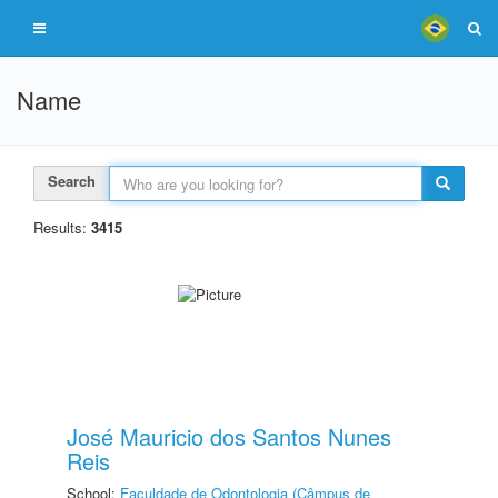
Name
Search
Results:
3415
José Mauricio dos Santos Nunes
Reis
School:
Faculdade de Odontologia (Câmpus de