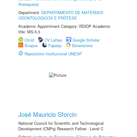
Araraquara)
Department:
DEPARTAMENTO DE MATERIAIS
ODONTOLÓGICOS E PRÓTESE
Academic Appointment Category: RDIDP Academic
title: MS-5.3
Orcid
CV Lattes
Google Scholar
Scopus
Fapesp
Dimensions
Repositório Institucional UNESP
José Mauricio Sforcin
National Council for Scientific and Technological
Development (CNPq) Research Fellow - Level C
School:
Instituto de Biociências (Câmpus de Botucatu)